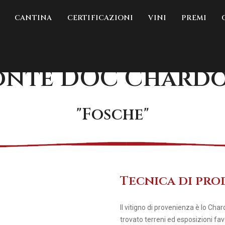
CANTINA
CERTIFICAZIONI
VINI
PREMI
onte DOC Chard
"Fosche"
Tecnica di pr
Il vitigno di provenienza è lo Cha
trovato terreni ed esposizioni fav