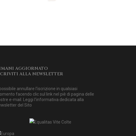
IMANI AGGIORNATO
SCRIVITI ALLA NEWSLETTER
possibile annullare l'iscrizione in qualsiasi
mento facendo clic sul link nel piè di pagina delle
stre e-mail. Leggi
l'informativa dedicata alla
wsletter del Sito