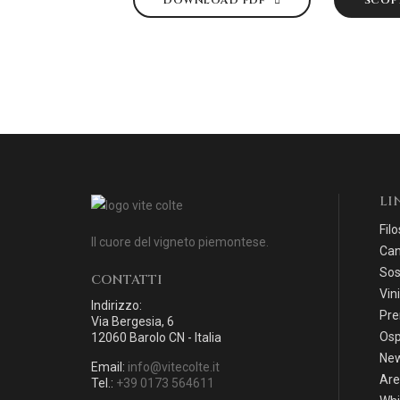
LI
Filo
Il cuore del vigneto piemontese.
Can
Sos
CONTATTI
Vini
Indirizzo:
Pre
Via Bergesia, 6
Osp
12060 Barolo CN - Italia
Ne
Email:
info@vitecolte.it
Are
Tel.:
+39 0173 564611