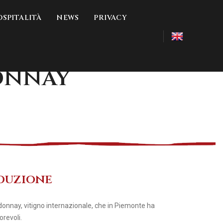
OSPITALITÀ
NEWS
PRIVACY
onnay
oduzione
rdonnay, vitigno internazionale, che in Piemonte ha
orevoli.