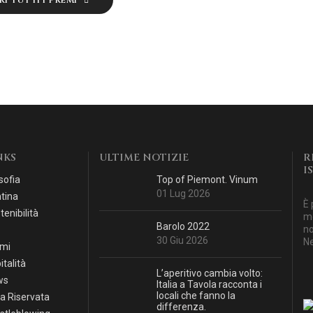
NKS
ULTIME NOTIZIE
R
I
sofia
Top of Piemont. Vinum
01 Lug 2026
tina
È 
tenibilità
mo
Barolo 2022
no
30 Giu 2026
Ne
mi
italità
L’aperitivo cambia volto:
ws
Italia a Tavola racconta i
locali che fanno la
a Riservata
differenza.