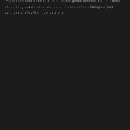
I vigneti destinati a Vite Colte sono quindi gestiti secondo i principi della
difesa integrata e una parte di questi è a conduzione biologica (con
certificazione ICEA) o in conversione.