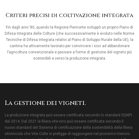
Criteri precisi di coltivazione integrata
Fin dagli anni ’80, quando la Regione Piemonte sviluppò un proprio Piano di
Difesa Integrata delle Colture (che successivamente è evoluto nelle Norme
Tecniche di Difesa Integrata relativi al Piano di Sviluppo Rurale della UE), la
cantina ha attivamente lavorato per convincere i soci ad abbandonare
l’agricoltura convenzionale e passare a forme di gestione del vigneto più
sostenibili e verso la produzione integrata.
La gestione dei vigneti.
La produzione integrata può essere certificata secondo lo standard SQNPI
dal 2014. Dal 2021 la filiera vite-vino può essere certificata secondo il
nuovo standard del Sistema di certificazione della sostenibilità della filiera
vitivinicola che Vite Colte si prefigge di raggiungere nel prossimo triennio.