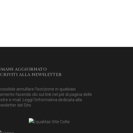
IMANI AGGIORNATO
SCRIVITI ALLA NEWSLETTER
possibile annullare l'iscrizione in qualsiasi
mento facendo clic sul link nel piè di pagina delle
stre e-mail. Leggi
l'informativa dedicata alla
wsletter del Sito