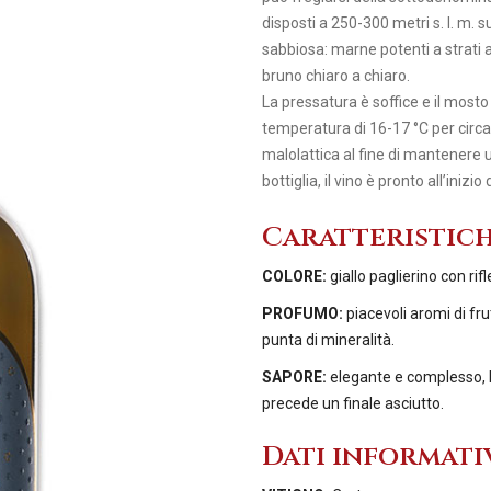
disposti a 250-300 metri s. l. m.
sabbiosa: marne potenti a strati al
bruno chiaro a chiaro.
La pressatura è soffice e il mosto
temperatura di 16-17 °C per circa
malolattica al fine di mantenere
bottiglia, il vino è pronto all’inizi
Caratteristic
COLORE:
giallo paglierino con rif
PROFUMO:
piacevoli aromi di fr
punta di mineralità.
SAPORE:
elegante e complesso, bi
precede un finale asciutto.
Dati informati