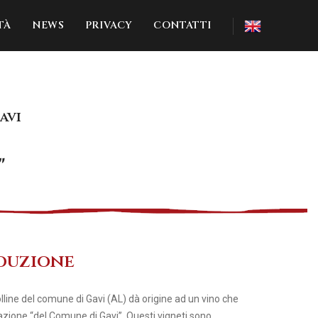
TÀ
NEWS
PRIVACY
CONTATTI
avi
"
oduzione
colline del comune di Gavi (AL) dà origine ad un vino che
azione “del Comune di Gavi”. Questi vigneti sono