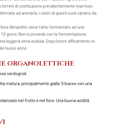
 su terreni di costituzione prevalentemente marnoso-
ternate ad arenarie; i colori di questi suoli variano da
 fiore illimpidito viene fatto fermentare ad una
 10 giorni. Non si procede con la fermentazione
 una leggera vena acidula. Dopo breve affinamento in
o del nuovo anno.
he organolettiche
lessi verdognoli.
utta matura, principalmente gialla. Erbaceo con una
lanciato nel frutto e nel fiore. Una buona acidità
vi