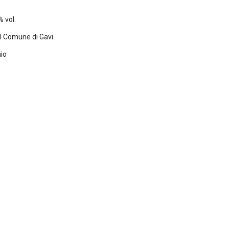
% vol.
l Comune di Gavi
aio