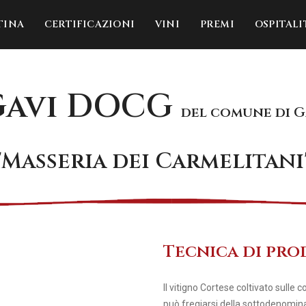
TINA
CERTIFICAZIONI
VINI
PREMI
OSPITALI
Gavi DOCG
del comune di G
"Masseria dei Carmelitani
Tecnica di pr
Il vitigno Cortese coltivato sulle 
può fregiarsi della sottodenomin