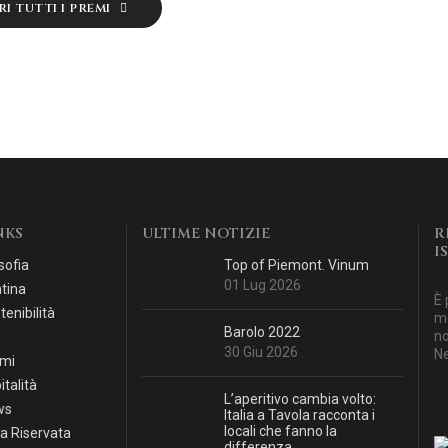
I TUTTI I PREMI
NKS
ULTIME NOTIZIE
R
I
sofia
Top of Piemont. Vinum
01 Lug 2026
tina
È 
tenibilità
mo
Barolo 2022
no
30 Giu 2026
Ne
mi
italità
L’aperitivo cambia volto:
ws
Italia a Tavola racconta i
locali che fanno la
a Riservata
differenza.