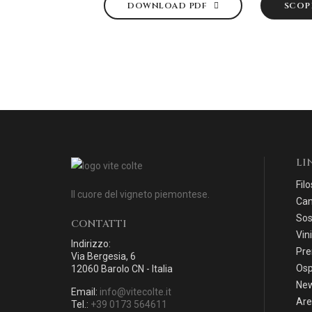
DOWNLOAD PDF
SCOPR
LI
Filo
Il cuore del vigneto piemontese.
Can
Sos
CONTATTI
Vini
Indirizzo:
Pre
Via Bergesia, 6
Osp
12060 Barolo CN - Italia
Ne
Email:
info@vitecolte.it
Are
Tel.:
+39 0173 564611