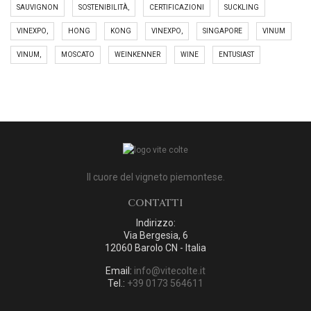
SAUVIGNON
SOSTENIBILITÀ,
CERTIFICAZIONI
SUCKLING
VINEXPO,
HONG
KONG
VINEXPO,
SINGAPORE
VINUM
VINUM,
MOSCATO
WEINKENNER
WINE
ENTUSIAST
Il cuore del vigneto piemontese.
CONTATTI
Indirizzo:
Via Bergesia, 6
12060 Barolo CN - Italia
Email:
info@vitecolte.it
Tel.:
+39 0173 564611