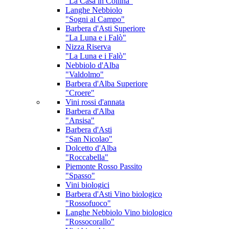
"La Casa in Collina"
Langhe Nebbiolo
"Sogni al Campo"
Barbera d'Asti Superiore
"La Luna e i Falò"
Nizza Riserva
"La Luna e i Falò"
Nebbiolo d'Alba
"Valdolmo"
Barbera d'Alba Superiore
"Croere"
Vini rossi d'annata
Barbera d'Alba
"Ansisa"
Barbera d'Asti
"San Nicolao"
Dolcetto d'Alba
"Roccabella"
Piemonte Rosso Passito
"Spasso"
Vini biologici
Barbera d'Asti
Vino biologico
"Rossofuoco"
Langhe Nebbiolo
Vino biologico
"Rossocorallo"