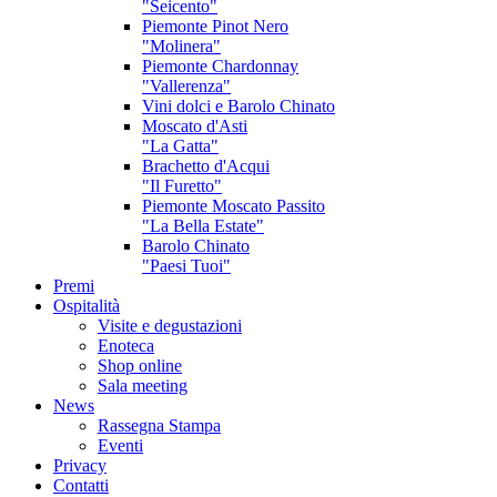
"Seicento"
Piemonte Pinot Nero
"Molinera"
Piemonte Chardonnay
"Vallerenza"
Vini dolci e Barolo Chinato
Moscato d'Asti
"La Gatta"
Brachetto d'Acqui
"Il Furetto"
Piemonte Moscato Passito
"La Bella Estate"
Barolo Chinato
"Paesi Tuoi"
Premi
Ospitalità
Visite e degustazioni
Enoteca
Shop online
Sala meeting
News
Rassegna Stampa
Eventi
Privacy
Contatti