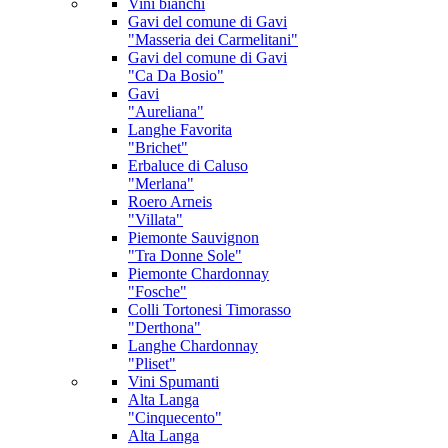
Vini bianchi
Gavi
del comune di Gavi
"Masseria dei Carmelitani"
Gavi
del comune di Gavi
"Ca Da Bosio"
Gavi
"Aureliana"
Langhe Favorita
"Brichet"
Erbaluce di Caluso
"Merlana"
Roero Arneis
"Villata"
Piemonte Sauvignon
"Tra Donne Sole"
Piemonte Chardonnay
"Fosche"
Colli Tortonesi Timorasso
"Derthona"
Langhe Chardonnay
"Pliset"
Vini Spumanti
Alta Langa
"Cinquecento"
Alta Langa