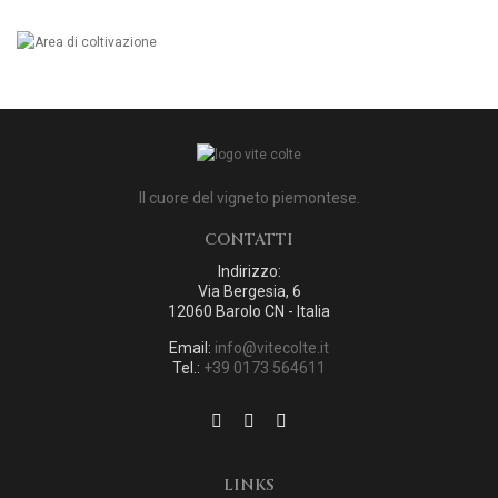
Il cuore del vigneto piemontese.
CONTATTI
Indirizzo:
Via Bergesia, 6
12060 Barolo CN - Italia
Email:
info@vitecolte.it
Tel.:
+39 0173 564611
LINKS