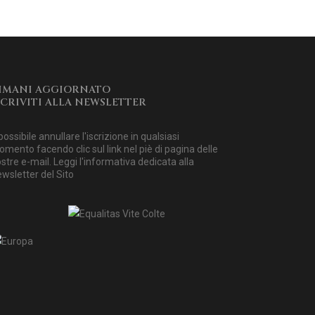
IMANI AGGIORNATO
SCRIVITI ALLA NEWSLETTER
possibile annullare l'iscrizione in qualsiasi
mento facendo clic sul link nel piè di pagina delle
stre e-mail. Leggi
l'informativa dedicata alla
wsletter del Sito