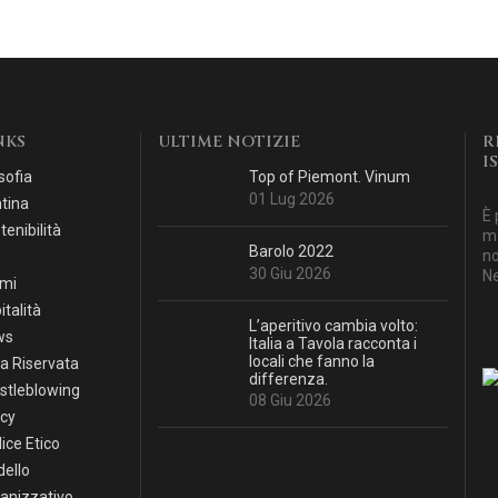
NKS
ULTIME NOTIZIE
R
I
sofia
Top of Piemont. Vinum
01 Lug 2026
tina
È 
tenibilità
mo
Barolo 2022
no
30 Giu 2026
Ne
mi
italità
L’aperitivo cambia volto:
ws
Italia a Tavola racconta i
locali che fanno la
a Riservata
differenza.
stleblowing
08 Giu 2026
icy
ice Etico
ello
anizzativo