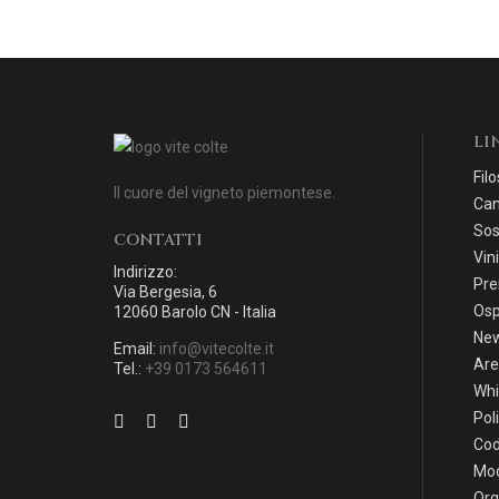
LI
Filo
Il cuore del vigneto piemontese.
Can
Sos
CONTATTI
Vini
Indirizzo:
Pre
Via Bergesia, 6
Osp
12060 Barolo CN - Italia
Ne
Email:
info@vitecolte.it
Are
Tel.:
+39 0173 564611
Whi
Pol
Cod
Mod
Org