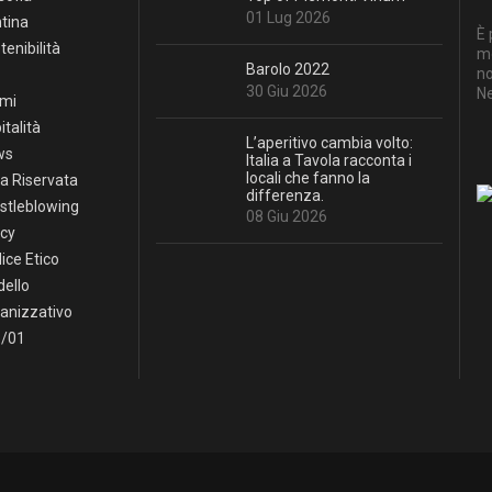
01 Lug 2026
tina
È 
tenibilità
mo
Barolo 2022
no
30 Giu 2026
Ne
mi
italità
L’aperitivo cambia volto:
ws
Italia a Tavola racconta i
locali che fanno la
a Riservata
differenza.
stleblowing
08 Giu 2026
icy
ice Etico
ello
anizzativo
/01