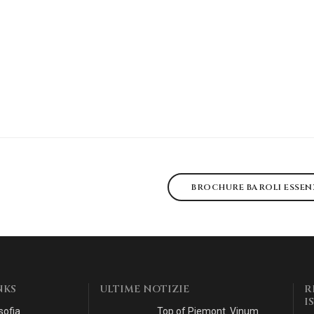
BROCHURE BAROLI ESSE
NKS
ULTIME NOTIZIE
R
I
sofia
Top of Piemont. Vinum