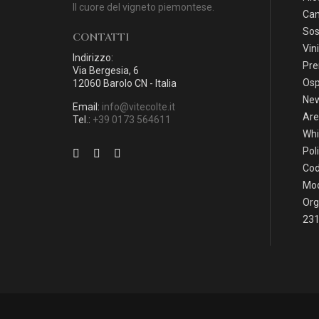
Il cuore del vigneto piemontese.
Can
Sos
CONTATTI
Vini
Indirizzo:
Pre
Via Bergesia, 6
Osp
12060 Barolo CN - Italia
Ne
Email:
info@vitecolte.it
Are
Tel.:
+39 0173 564611
Whi
Pol
Cod
Mod
Org
231