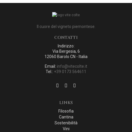
Il cuore del vigneto piemontese.
CONTATTI
Indirizzo:
Via Bergesia, 6
12060 Barolo CN - Italia
Email:
info@vitecolte.it
Tel.:
+39 0173 564611
LINKS
Filosofia
Cantina
Sostenibilità
Vini