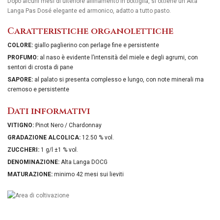
Dopo alcuni mesi di ulteriore affinamento in bottiglia, si ottiene un Alta
Langa Pas Dosé elegante ed armonico, adatto a tutto pasto.
Caratteristiche organolettiche
COLORE:
giallo paglierino con perlage fine e persistente
PROFUMO:
al naso è evidente l’intensità del miele e degli agrumi, con
sentori di crosta di pane
SAPORE:
al palato si presenta complesso e lungo, con note minerali ma
cremoso e persistente
Dati informativi
VITIGNO:
Pinot Nero / Chardonnay
GRADAZIONE ALCOLICA:
12.50 % vol.
ZUCCHERI:
1 g/l ±1 % vol.
DENOMINAZIONE:
Alta Langa DOCG
MATURAZIONE:
minimo 42 mesi sui lieviti