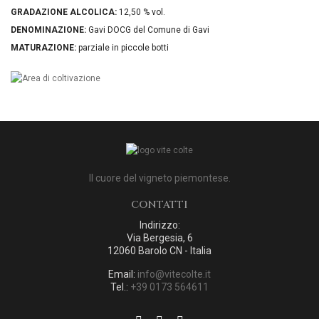
GRADAZIONE ALCOLICA:
12,50 % vol.
DENOMINAZIONE:
Gavi DOCG del Comune di Gavi
MATURAZIONE:
parziale in piccole botti
Il cuore del vigneto piemontese.
CONTATTI
Indirizzo:
Via Bergesia, 6
12060 Barolo CN - Italia
Email:
info@vitecolte.it
Tel.:
+39 0173 564611