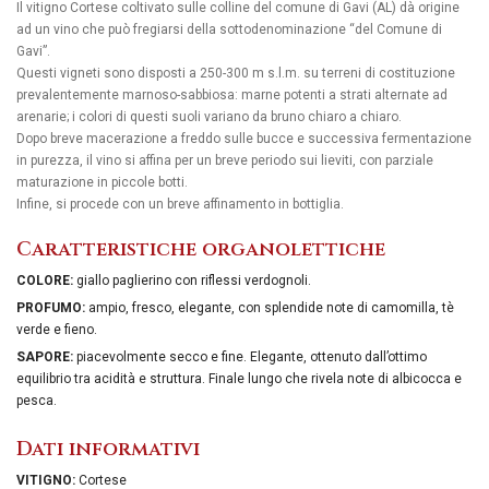
Il vitigno Cortese coltivato sulle colline del comune di Gavi (AL) dà origine
ad un vino che può fregiarsi della sottodenominazione “del Comune di
Gavi”.
Questi vigneti sono disposti a 250-300 m s.l.m. su terreni di costituzione
prevalentemente marnoso-sabbiosa: marne potenti a strati alternate ad
arenarie; i colori di questi suoli variano da bruno chiaro a chiaro.
Dopo breve macerazione a freddo sulle bucce e successiva fermentazione
in purezza, il vino si affina per un breve periodo sui lieviti, con parziale
maturazione in piccole botti.
Infine, si procede con un breve affinamento in bottiglia.
Caratteristiche organolettiche
COLORE:
giallo paglierino con riflessi verdognoli.
PROFUMO:
ampio, fresco, elegante, con splendide note di camomilla, tè
verde e fieno.
SAPORE:
piacevolmente secco e fine. Elegante, ottenuto dall’ottimo
equilibrio tra acidità e struttura. Finale lungo che rivela note di albicocca e
pesca.
Dati informativi
VITIGNO:
Cortese