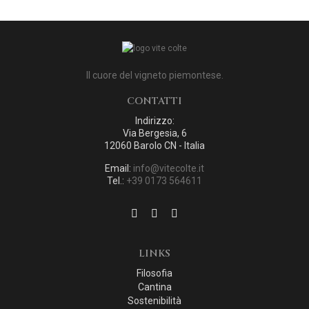
Il cuore del vigneto piemontese.
CONTATTI
Indirizzo:
Via Bergesia, 6
12060 Barolo CN - Italia
Email:
info@vitecolte.it
Tel.:
+39 0173 564611
LINKS
Filosofia
Cantina
Sostenibilità