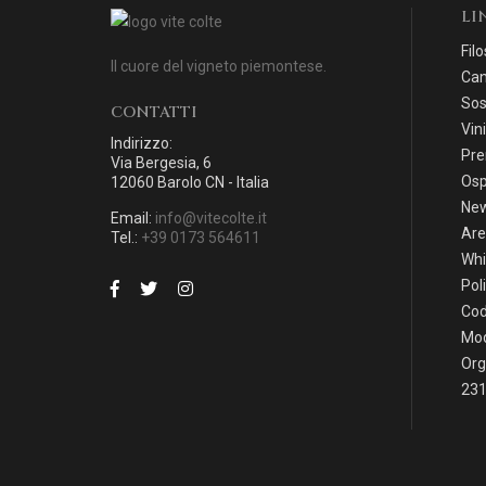
LI
Filo
Il cuore del vigneto piemontese.
Can
Sos
CONTATTI
Vini
Indirizzo:
Pre
Via Bergesia, 6
Osp
12060 Barolo CN - Italia
Ne
Email:
info@vitecolte.it
Are
Tel.:
+39 0173 564611
Whi
Pol
Cod
Mod
Org
231