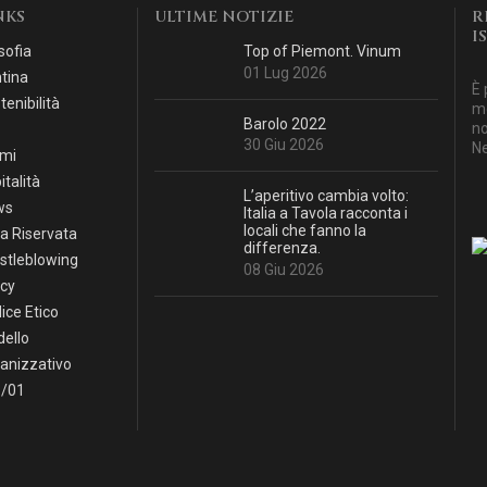
NKS
ULTIME NOTIZIE
R
I
sofia
Top of Piemont. Vinum
01 Lug 2026
tina
È 
tenibilità
mo
Barolo 2022
no
30 Giu 2026
Ne
mi
italità
L’aperitivo cambia volto:
ws
Italia a Tavola racconta i
locali che fanno la
a Riservata
differenza.
stleblowing
08 Giu 2026
icy
ice Etico
ello
anizzativo
/01