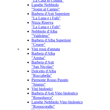
"La Casa in Collina"
Langhe Nebbiolo
"Sogni al Campo"
Barbera d'Asti Superiore
"La Luna e i Falò"
Nizza Riserva
"La Luna e i Falò"
Nebbiolo d'Alba
"Valdolmo"
Barbera d'Alba Superiore
"Croere"
Vini rossi d'annata
Barbera d'Alba
"Ansisa"
Barbera d'Asti
"San Nicolao"
Dolcetto d'Alba
"Roccabella"
Piemonte Rosso Passito
"Spasso"
Vini biologici
Barbera d'Asti
Vino biologico
"Rossofuoco"
Langhe Nebbiolo
Vino biologico
"Rossocorallo"