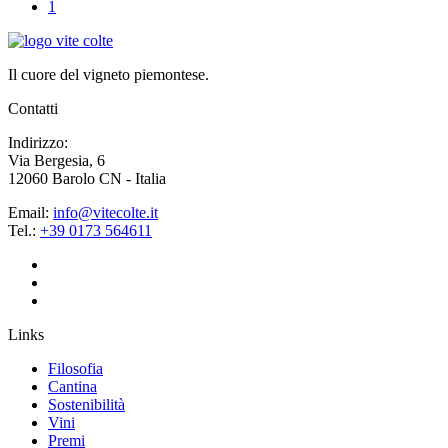
1
Il cuore del vigneto piemontese.
Contatti
Indirizzo:
Via Bergesia, 6
12060 Barolo CN - Italia
Email:
info@vitecolte.it
Tel.:
+39 0173 564611
Links
Filosofia
Cantina
Sostenibilità
Vini
Premi