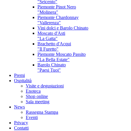
"Seicento"
Piemonte Pinot Nero
"Molinera"
Piemonte Chardonnay
"Vallerenza"
Vini dolci e Barolo Chinato
Moscato d'Asti
"La Gatta"
Brachetto d'Acqui
"Il Furetto"
Piemonte Moscato Passito
"La Bella Estate"
Barolo Chinato
"Paesi Tuoi"
Premi
Ospitalità
Visite e degustazioni
Enoteca
Shop online
Sala meeting
News
Rassegna Stampa
Eventi
Privacy
Contatti