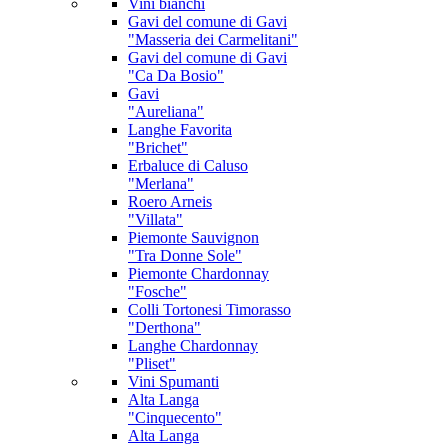
Vini bianchi
Gavi
del comune di Gavi
"Masseria dei Carmelitani"
Gavi
del comune di Gavi
"Ca Da Bosio"
Gavi
"Aureliana"
Langhe Favorita
"Brichet"
Erbaluce di Caluso
"Merlana"
Roero Arneis
"Villata"
Piemonte Sauvignon
"Tra Donne Sole"
Piemonte Chardonnay
"Fosche"
Colli Tortonesi Timorasso
"Derthona"
Langhe Chardonnay
"Pliset"
Vini Spumanti
Alta Langa
"Cinquecento"
Alta Langa