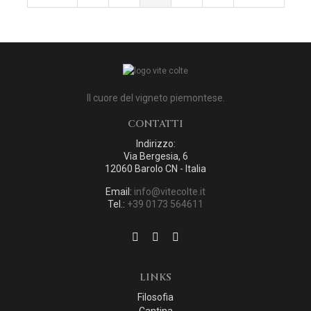
Il cuore del vigneto piemontese.
CONTATTI
Indirizzo:
Via Bergesia, 6
12060 Barolo CN - Italia
Email:
info@vitecolte.it
Tel.:
+39 0173 564611
LINKS
Filosofia