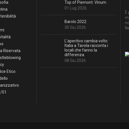
sofia
Top of Piemont. Vinum
01 Lug 2026
tina
È 
tenibilità
mo
Barolo 2022
no
30 Giu 2026
Ne
mi
italità
L’aperitivo cambia volto:
ws
Italia a Tavola racconta i
locali che fanno la
a Riservata
differenza.
stleblowing
08 Giu 2026
icy
ice Etico
ello
anizzativo
/01