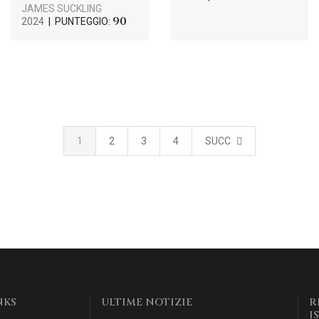
JAMES SUCKLING
90
2024
| PUNTEGGIO:
1
2
3
4
SUCC
NKS
ULTIME NOTIZIE
R
I