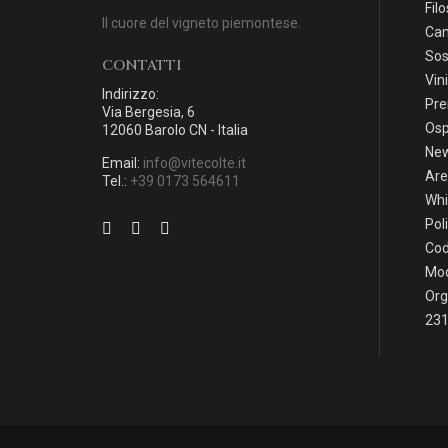
Filo
Il cuore del vigneto piemontese.
Can
Sos
CONTATTI
Vini
Indirizzo:
Pre
Via Bergesia, 6
Osp
12060 Barolo CN - Italia
Ne
Email:
info@vitecolte.it
Are
Tel.:
+39 0173 564611
Whi
Pol
Cod
Mod
Org
231